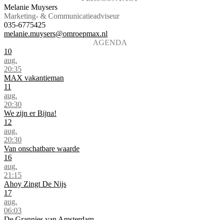
Melanie Muysers
Marketing- & Communicatieadviseur
035-6775425
melanie.muysers@omroepmax.nl
AGENDA
10
aug.
20:35
MAX vakantieman
11
aug.
20:30
We zijn er Bijna!
12
aug.
20:30
Van onschatbare waarde
16
aug.
21:15
Ahoy Zingt De Nijs
17
aug.
06:03
De Grannies van Amsterdam