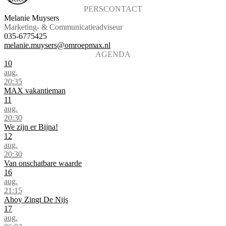
PERSCONTACT
Melanie Muysers
Marketing- & Communicatieadviseur
035-6775425
melanie.muysers@omroepmax.nl
AGENDA
10
aug.
20:35
MAX vakantieman
11
aug.
20:30
We zijn er Bijna!
12
aug.
20:30
Van onschatbare waarde
16
aug.
21:15
Ahoy Zingt De Nijs
17
aug.