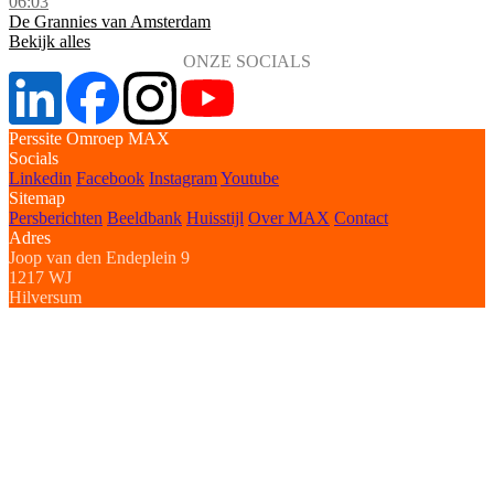
06:03
De Grannies van Amsterdam
Bekijk alles
ONZE SOCIALS
Perssite Omroep MAX
Socials
Linkedin
Facebook
Instagram
Youtube
Sitemap
Persberichten
Beeldbank
Huisstijl
Over MAX
Contact
Adres
Joop van den Endeplein 9
1217 WJ
Hilversum