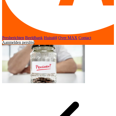
Persberichten
Beeldbank
Huisstijl
Over MAX
Contact
Aanmelden perslijst