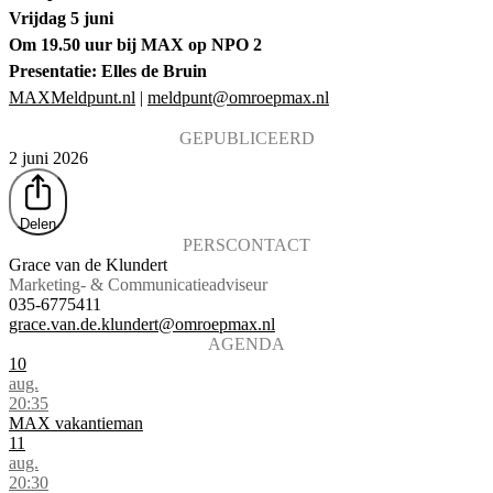
Vrijdag 5 juni
Om 19.50 uur bij MAX op NPO 2
Presentatie: Elles de Bruin
MAXMeldpunt.nl
|
meldpunt@omroepmax.nl
GEPUBLICEERD
2 juni 2026
Delen
PERSCONTACT
Grace van de Klundert
Marketing- & Communicatieadviseur
035-6775411
grace.van.de.klundert@omroepmax.nl
AGENDA
10
aug.
20:35
MAX vakantieman
11
aug.
20:30