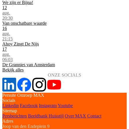
We zijn er Bijna!
12
aug.
20:30
Van onschatbare waarde
16
aug.
21:15
Ahoy Zingt De Nijs
17
aug.
06:03
De Grannies van Amsterdam
Bekijk alles
ONZE SOCIALS
Perssite Omroep MAX
Socials
Linkedin
Facebook
Instagram
Youtube
Sitemap
Persberichten
Beeldbank
Huisstijl
Over MAX
Contact
Adres
Joop van den Endeplein 9