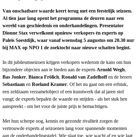
Van onschatbare waarde keert terug met een feestelijk seizoen.
Al tien jaar lang opent het programma de deuren naar een
wereld van geschiedenis en onderhandelingen. Presentator
Dionne Stax verwelkomt opnieuw verkopers én experts op
Paleis Soestdijk, waar vanaf woensdag 5 augustus om 20.30 uur
bij MAX op NPO 1 de zoektocht naar nieuwe schatten begint.
In dit jubileumseizoen krijgen verkopers wederom de kans om hun
bijzondere objecten aan te bieden aan de experts
Arnold Wegh
,
Bas Jonker
,
Bianca Frölich
,
Ronald van Zadelhoff
en de broers
Sebastiaan
en
Roeland Kramer
. Of het nu gaat om een erfstuk,
een zeldzaam verzamelobject of een kunstwerk dat al jaren stof
vangt; de experts bepalen de waarde en strijden - als het stuk hen
aanspreekt - om het voor de juiste prijs te bemachtigen.
Met hun scherpe oog, kennis en gezonde rivaliteit zorgen de
vertrouwde experts al seizoenen lang voor spannende momenten
aan de onderhandelingstafel. Wie slaat toe, wie wacht af en wie laat