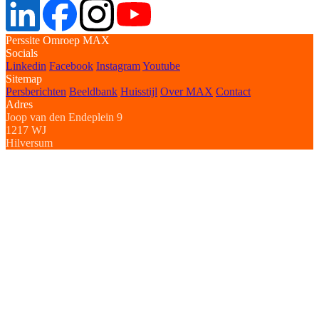
Perssite Omroep MAX
Socials
Linkedin
Facebook
Instagram
Youtube
Sitemap
Persberichten
Beeldbank
Huisstijl
Over MAX
Contact
Adres
Joop van den Endeplein 9
1217 WJ
Hilversum