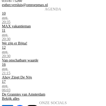
035-6775260
esther.versluis@omroepmax.nl
AGENDA
10
aug.
20:35
MAX vakantieman
11
aug.
20:30
We zijn er Bijna!
12
aug.
20:30
Van onschatbare waarde
16
aug.
21:15
Ahoy Zingt De Nijs
17
aug.
06:03
De Grannies van Amsterdam
Bekijk alles
ONZE SOCIALS