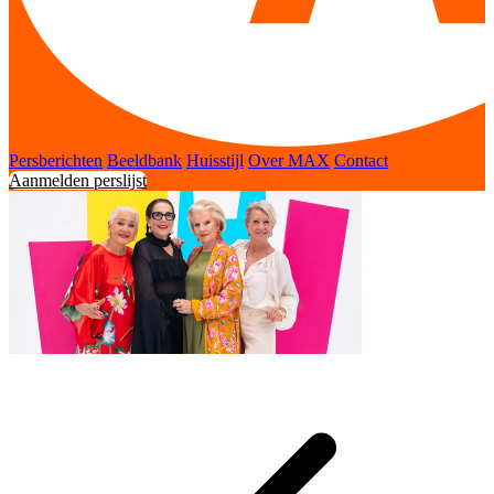
Persberichten
Beeldbank
Huisstijl
Over MAX
Contact
Aanmelden perslijst