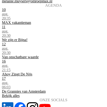
melanie.muysers@omroepmax.nl
AGENDA
10
aug.
20:35
MAX vakantieman
11
aug.
20:30
We zijn er Bijna!
12
aug.
20:30
Van onschatbare waarde
16
aug.
21:15
Ahoy Zingt De Nijs
17
aug.
06:03
De Grannies van Amsterdam
Bekijk alles
ONZE SOCIALS