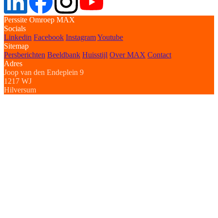
Perssite Omroep MAX
Socials
Linkedin
Facebook
Instagram
Youtube
Sitemap
Persberichten
Beeldbank
Huisstijl
Over MAX
Contact
Adres
Joop van den Endeplein 9
1217 WJ
Hilversum