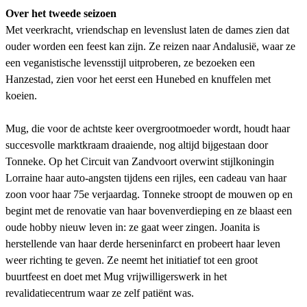
Over het tweede seizoen
Met veerkracht, vriendschap en levenslust laten de dames zien dat
ouder worden een feest kan zijn. Ze reizen naar Andalusië, waar ze
een veganistische levensstijl uitproberen, ze bezoeken een
Hanzestad, zien voor het eerst een Hunebed en knuffelen met
koeien.
Mug, die voor de achtste keer overgrootmoeder wordt, houdt haar
succesvolle marktkraam draaiende, nog altijd bijgestaan door
Tonneke. Op het Circuit van Zandvoort overwint stijlkoningin
Lorraine haar auto-angsten tijdens een rijles, een cadeau van haar
zoon voor haar 75e verjaardag. Tonneke stroopt de mouwen op en
begint met de renovatie van haar bovenverdieping en ze blaast een
oude hobby nieuw leven in: ze gaat weer zingen. Joanita is
herstellende van haar derde herseninfarct en probeert haar leven
weer richting te geven. Ze neemt het initiatief tot een groot
buurtfeest en doet met Mug vrijwilligerswerk in het
revalidatiecentrum waar ze zelf patiënt was.