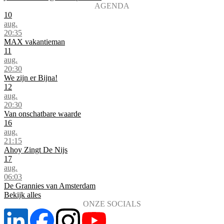
AGENDA
10
aug.
20:35
MAX vakantieman
11
aug.
20:30
We zijn er Bijna!
12
aug.
20:30
Van onschatbare waarde
16
aug.
21:15
Ahoy Zingt De Nijs
17
aug.
06:03
De Grannies van Amsterdam
Bekijk alles
ONZE SOCIALS