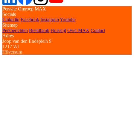
Perssite Omroep MAX
Socials
Linkedin
Facebook
Instagram
Youtube
Sitemap
Persberichten
Beeldbank
Huisstijl
Over MAX
Contact
Adres
Joop van den Endeplein 9
1217 WJ
Hilversum