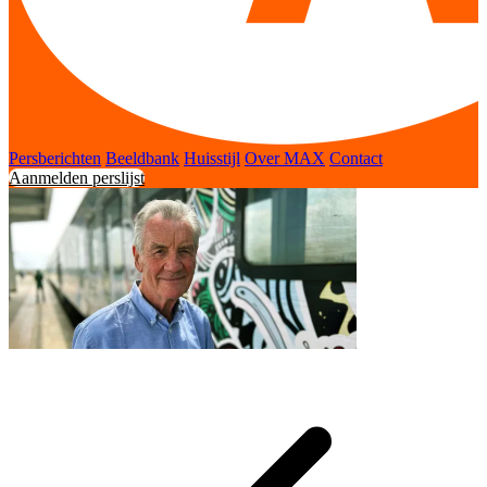
Persberichten
Beeldbank
Huisstijl
Over MAX
Contact
Aanmelden perslijst