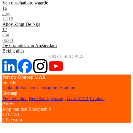
Van onschatbare waarde
16
aug.
21:15
Ahoy Zingt De Nijs
17
aug.
06:03
De Grannies van Amsterdam
Bekijk alles
ONZE SOCIALS
Perssite Omroep MAX
Socials
Linkedin
Facebook
Instagram
Youtube
Sitemap
Persberichten
Beeldbank
Huisstijl
Over MAX
Contact
Adres
Joop van den Endeplein 9
1217 WJ
Hilversum