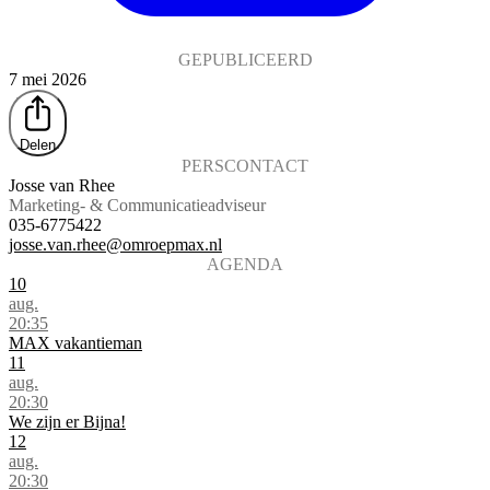
GEPUBLICEERD
7 mei 2026
Delen
PERSCONTACT
Josse van Rhee
Marketing- & Communicatieadviseur
035-6775422
josse.van.rhee@omroepmax.nl
AGENDA
10
aug.
20:35
MAX vakantieman
11
aug.
20:30
We zijn er Bijna!
12
aug.
20:30