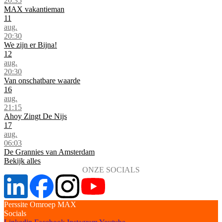
20:35
MAX vakantieman
11
aug.
20:30
We zijn er Bijna!
12
aug.
20:30
Van onschatbare waarde
16
aug.
21:15
Ahoy Zingt De Nijs
17
aug.
06:03
De Grannies van Amsterdam
Bekijk alles
ONZE SOCIALS
Perssite Omroep MAX
Socials