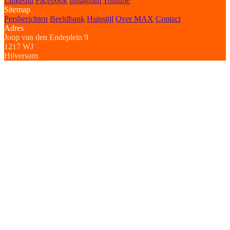
Linkedin
Facebook
Instagram
Youtube
Sitemap
Persberichten
Beeldbank
Huisstijl
Over MAX
Contact
Adres
Joop van den Endeplein 9
1217 WJ
Hilversum