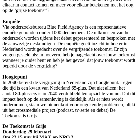
elkaar in contact komen en meer voor elkaar betekenen met het oog
op de ‘grijze toekomst’?
Enquête
Via onderzoeksbureau Blue Field Agency is een representatieve
enquête gehouden onder 1000 deelnemers. De uitkomsten van het
onderzoek worden tijdens het debat gepresenteerd en besproken met
de aanwezige deskundigen. De enquête geeft inzicht in hoe er in
Nederland wordt gedacht over de vergrijzende toekomst. Er zijn
vragen gesteld als: in hoeverre heb je nagedacht over jouw toekomst
wanneer je ouder bent en heb je het gevoel dat jouw toekomst wordt
beperkt door de vergrijzing?
Hoogtepunt
In 2040 bereikt de vergrijzing in Nederland zijn hoogtepunt. Tegen
die tijd is een kwart van Nederland 65-plus. Dat niet alleen: het
aantal 80-plussers is in 2040 verdubbeld ten opzichte van nu. Dat dit
impact heeft op de samenleving is duidelijk. Als er niets wordt
ondernomen, staan we binnenkort voor ongekende problemen, blijkt
uit het crossmediale project (podcast, tv-serie en debat) De
Toekomst is Grijs.
De Toekomst is Grijs
Donderdag 29 februari
Om 22.15 uur bij MAX op NPO 2