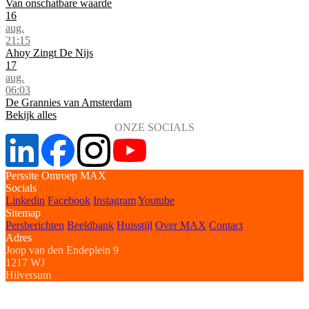
Van onschatbare waarde
16
aug.
21:15
Ahoy Zingt De Nijs
17
aug.
06:03
De Grannies van Amsterdam
Bekijk alles
ONZE SOCIALS
Perssite Omroep MAX
Socials
Linkedin
Facebook
Instagram
Youtube
Sitemap
Persberichten
Beeldbank
Huisstijl
Over MAX
Contact
Adres
Joop van den Endeplein 9
1217 WJ
Hilversum