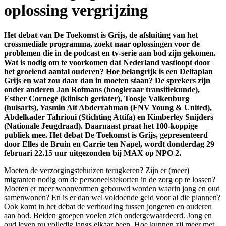
oplossing vergrijzing
Het debat van De Toekomst is Grijs, de afsluiting van het
crossmediale programma, zoekt naar oplossingen voor de
problemen die in de podcast en tv-serie aan bod zijn gekomen.
Wat is nodig om te voorkomen dat Nederland vastloopt door
het groeiend aantal ouderen? Hoe belangrijk is een Deltaplan
Grijs en wat zou daar dan in moeten staan? De sprekers zijn
onder anderen Jan Rotmans (hoogleraar transitiekunde),
Esther Cornegé (klinisch geriater), Toosje Valkenburg
(huisarts), Yasmin Ait Abderrahman (FNV Young & United),
Abdelkader Tahrioui (Stichting Attifa)
en Kimberley Snijders
(Nationale Jeugdraad). Daarnaast praat het 100-koppige
publiek mee. Het debat De Toekomst is Grijs, gepresenteerd
door Elles de Bruin en Carrie ten Napel, wordt donderdag 29
februari 22.15 uur uitgezonden bij MAX op NPO 2.
Moeten de verzorgingstehuizen terugkeren? Zijn er (meer)
migranten nodig om de personeelstekorten in de zorg op te lossen?
Moeten er meer woonvormen gebouwd worden waarin jong en oud
samenwonen? En is er dan wel voldoende geld voor al die plannen?
Ook komt in het debat de verhouding tussen jongeren en ouderen
aan bod. Beiden groepen voelen zich ondergewaardeerd. Jong en
oud leven nu volledig langs elkaar heen. Hoe kunnen zij meer met