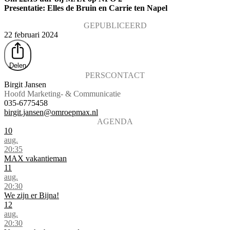
Presentatie: Elles de Bruin en Carrie ten Napel
GEPUBLICEERD
22 februari 2024
Delen
PERSCONTACT
Birgit Jansen
Hoofd Marketing- & Communicatie
035-6775458
birgit.jansen@omroepmax.nl
AGENDA
10
aug.
20:35
MAX vakantieman
11
aug.
20:30
We zijn er Bijna!
12
aug.
20:30