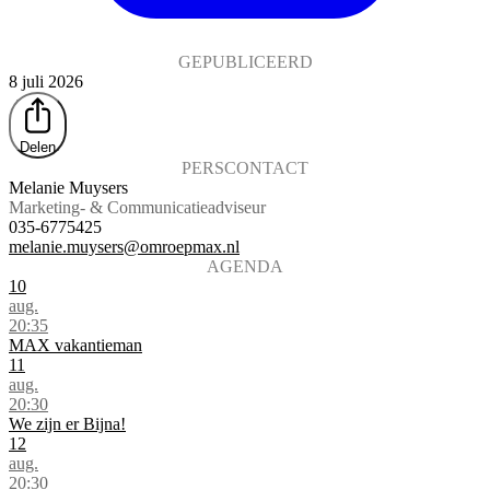
GEPUBLICEERD
8 juli 2026
Delen
PERSCONTACT
Melanie Muysers
Marketing- & Communicatieadviseur
035-6775425
melanie.muysers@omroepmax.nl
AGENDA
10
aug.
20:35
MAX vakantieman
11
aug.
20:30
We zijn er Bijna!
12
aug.
20:30