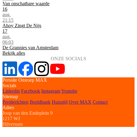
Van onschatbare waarde
16
aug.
21:15
Ahoy Zingt De Nijs
17
aug.
06:03
De Grannies van Amsterdam
Bekijk alles
ONZE SOCIALS
Perssite Omroep MAX
Socials
Linkedin
Facebook
Instagram
Youtube
Sitemap
Persberichten
Beeldbank
Huisstijl
Over MAX
Contact
Adres
Joop van den Endeplein 9
1217 WJ
Hilversum