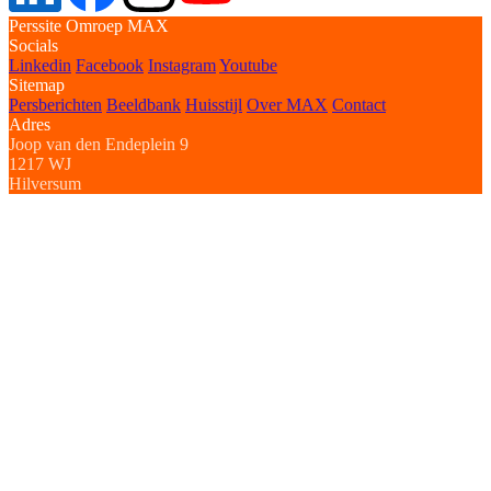
Perssite Omroep MAX
Socials
Linkedin
Facebook
Instagram
Youtube
Sitemap
Persberichten
Beeldbank
Huisstijl
Over MAX
Contact
Adres
Joop van den Endeplein 9
1217 WJ
Hilversum