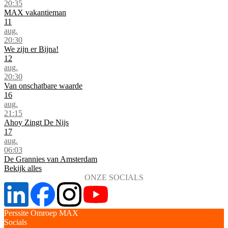
20:35
MAX vakantieman
11
aug.
20:30
We zijn er Bijna!
12
aug.
20:30
Van onschatbare waarde
16
aug.
21:15
Ahoy Zingt De Nijs
17
aug.
06:03
De Grannies van Amsterdam
Bekijk alles
ONZE SOCIALS
Perssite Omroep MAX
Socials