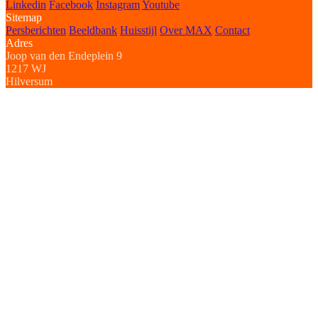
Linkedin
Facebook
Instagram
Youtube
Sitemap
Persberichten
Beeldbank
Huisstijl
Over MAX
Contact
Adres
Joop van den Endeplein 9
1217 WJ
Hilversum