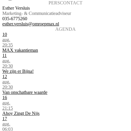
PERSCONTACT
Esther Versluis
Marketing- & Communicatieadviseur
035-6775260
esther.versluis@omroepmax.nl
AGENDA
10
aug.
20:35
MAX vakantieman
11
aug.
20:30
We zijn er Bijna!
12
aug.
20:30
Van onschatbare waarde
16
aug.
21:15
Ahoy Zingt De Nijs
17
aug.
06:03