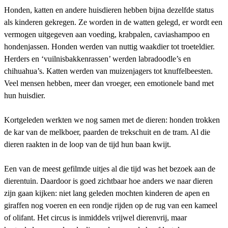
Honden, katten en andere huisdieren hebben bijna dezelfde status
als kinderen gekregen. Ze worden in de watten gelegd, er wordt een
vermogen uitgegeven aan voeding, krabpalen, caviashampoo en
hondenjassen. Honden werden van nuttig waakdier tot troeteldier.
Herders en ‘vuilnisbakkenrassen’ werden labradoodle’s en
chihuahua’s. Katten werden van muizenjagers tot knuffelbeesten.
Veel mensen hebben, meer dan vroeger, een emotionele band met
hun huisdier.
Kortgeleden werkten we nog samen met de dieren: honden trokken
de kar van de melkboer, paarden de trekschuit en de tram. Al die
dieren raakten in de loop van de tijd hun baan kwijt.
Een van de meest gefilmde uitjes al die tijd was het bezoek aan de
dierentuin. Daardoor is goed zichtbaar hoe anders we naar dieren
zijn gaan kijken: niet lang geleden mochten kinderen de apen en
giraffen nog voeren en een rondje rijden op de rug van een kameel
of olifant. Het circus is inmiddels vrijwel dierenvrij, maar