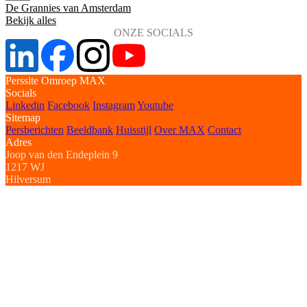
De Grannies van Amsterdam
Bekijk alles
ONZE SOCIALS
Perssite Omroep MAX
Socials
Linkedin
Facebook
Instagram
Youtube
Sitemap
Persberichten
Beeldbank
Huisstijl
Over MAX
Contact
Adres
Joop van den Endeplein 9
1217 WJ
Hilversum