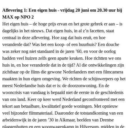
Aflevering 1: Een eigen huis - vrijdag 20 juni om 20.30 uur bij
MAX op NPO 2
Het eigen huis – de hoge prijs ervan en het grote gebrek er aan – is
dagelijks in het nieuws. Dat eigen huis, in al z’n facetten, staat
centraal in deze aflevering. Hoe zag dat huis eruit, en hoe
veranderde dat? Was het een koop- of een huurhuis? Een douche
was zeker nog niet standaard in de jaren ’60, en voor de oorlog
hadden veel huizen zelfs geen aparte keuken. Hoe richtten we ons
huis in, en hoe veranderde dat in de tijd? Al die ontwikkelingen zijn
zichtbaar op de films die gewone Nederlanders met een filmcamera
maakten in hun eigen omgeving. We richten de schijnwerpers op het
meest Nederlandse huis dat er is: de doorzonwoning. En de
wooncrisis van vandaag is bepaald niet de eerste in de geschiedenis
van ons land. Keer op keer werd Nederland geconfronteerd met een
tekort aan betaalbare, kwalitatief goede woningen. Met opnieuw
veel bijzonder filmmateriaal. Daaronder de totstandkoming van een
arbeiderswijk in de jaren ’30 in Alkmaar, beelden van Drentse
plaggenhutten en een woonwagenkamp in Hilversum, midden in de