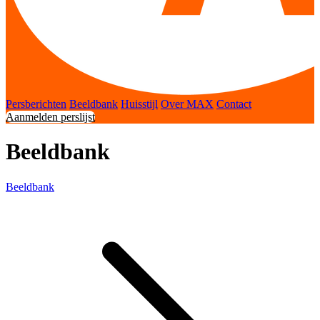
Persberichten
Beeldbank
Huisstijl
Over MAX
Contact
Aanmelden perslijst
Beeldbank
Beeldbank