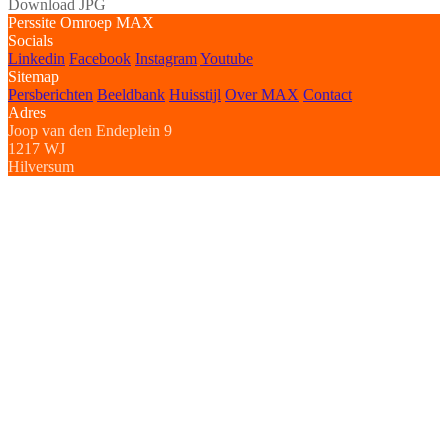
Download JPG
Perssite Omroep MAX
Socials
Linkedin
Facebook
Instagram
Youtube
Sitemap
Persberichten
Beeldbank
Huisstijl
Over MAX
Contact
Adres
Joop van den Endeplein 9
1217 WJ
Hilversum